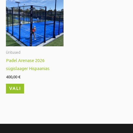
product
has
multiple
variants.
The
options
may
Üritused
be
Padel Arenase 2026
chosen
sügislaager Hispaanias
on
400,00
€
the
VALI
product
page