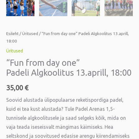
Esileht
/
Üritused
/ “Fun from day one” Padeli Algkoolitus 13.aprill,
18:00
Üritused
“Fun from day one”
Padeli Algkoolitus 13.aprill, 18:00
35,00
€
Soovid alustada ülipopulaarse reketispordiga padel,
kuid ei tea kust alustada? Tule Padel Arenas 1,5-
tunnisele algkoolitusele ja saad selgeks kõik, mida on
vaja teada iseseisvalt mängimas käimiseks. Hea
seltskond ja soovitused edasise arengu kiirendamiseks