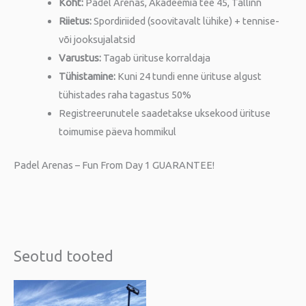
Koht:
Padel Arenas, Akadeemia tee 45, Tallinn
Riietus:
Spordiriided (soovitavalt lühike) + tennise-
või jooksujalatsid
Varustus:
Tagab ürituse korraldaja
Tühistamine:
Kuni 24 tundi enne ürituse algust
tühistades raha tagastus 50%
Registreerunutele saadetakse uksekood ürituse
toimumise päeva hommikul
Padel Arenas – Fun From Day 1 GUARANTEE!
Seotud tooted
This