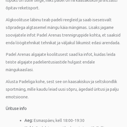
lõpuks on sulle selge, miks padel on nii kaasakiskuv ja lihtsasti
õpitav reketisport.
Algkoolituse läbinu teab padeli reegleid ja saab iseseisvalt
sõpradega algtasemel mängu käia mängimas. Lisaks jagame
soovijatele infot Padel Arenas trennigruppide kohta, et saaksid
enda löögitehnikat tehnikat ja väljakul liikumist edasi arendada.
Padel Arenas algajate koolitusest saad ka infot, kuidas leida
teiste algajate padelientusiastide hulgast endale
mängukaaslasi.
Alusta Padeliga kohe, sest see on kaasakiskuv ja seltskondlik
sportmäng, mille kaudu leiad uusi sõpru, ägedaid üritusi ja palju
emotsioone.
Ürituse info
Aeg:
Esmaspäev, kell 18:00-19:30