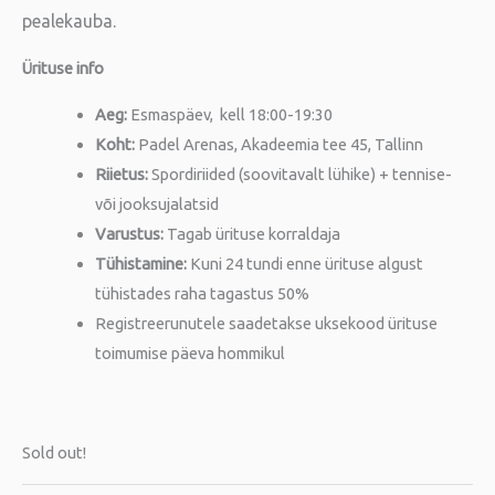
pealekauba.
Ürituse info
Aeg:
Esmaspäev, kell 18:00-19:30
Koht:
Padel Arenas, Akadeemia tee 45, Tallinn
Riietus:
Spordiriided (soovitavalt lühike) + tennise-
või jooksujalatsid
Varustus:
Tagab ürituse korraldaja
Tühistamine:
Kuni 24 tundi enne ürituse algust
tühistades raha tagastus 50%
Registreerunutele saadetakse uksekood ürituse
toimumise päeva hommikul
Sold out!