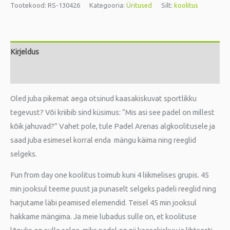
Tootekood:
RS-130426
Kategooria:
Üritused
Silt:
koolitus
Kirjeldus
Arvustused (0)
Oled juba pikemat aega otsinud kaasakiskuvat sportlikku
tegevust? Või kriibib sind küsimus: “Mis asi see padel on millest
kõik jahuvad?” Vahet pole, tule Padel Arenas algkoolitusele ja
saad juba esimesel korral enda mängu käima ning reeglid
selgeks.
Fun from day one koolitus toimub kuni 4 liikmelises grupis. 45
min jooksul teeme puust ja punaselt selgeks padeli reeglid ning
harjutame läbi peamised elemendid. Teisel 45 min jooksul
hakkame mängima. Ja meie lubadus sulle on, et koolituse