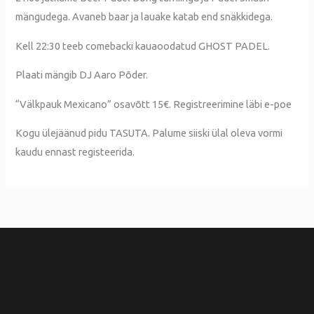
mängudega. Avaneb baar ja lauake katab end snäkkidega.
Kell 22:30 teeb comebacki kauaoodatud GHOST PADEL.
Plaati mängib DJ Aaro Põder.
“Välkpauk Mexicano” osavõtt 15€. Registreerimine läbi e-poe
Kogu ülejäänud pidu TASU
TA. Palume siiski ülal oleva vormi
kaudu ennast registeerida.