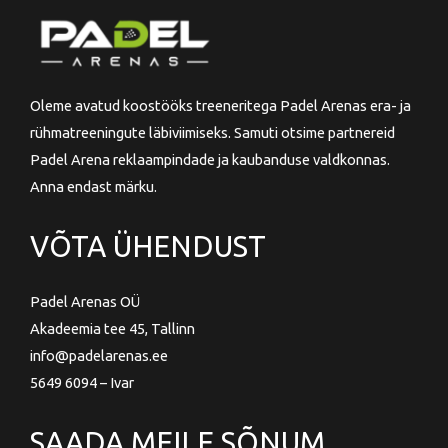
Oleme avatud koostööks treeneritega Padel Arenas era- ja
rühmatreeningute läbiviimiseks. Samuti otsime partnereid
Padel Arena reklaampindade ja kaubanduse valdkonnas.
Anna endast märku.
VÕTA ÜHENDUST
Padel Arenas OÜ
Akadeemia tee 45, Tallinn
info@padelarenas.ee
5649 6094 – Ivar
SAADA MEILE SÕNUM