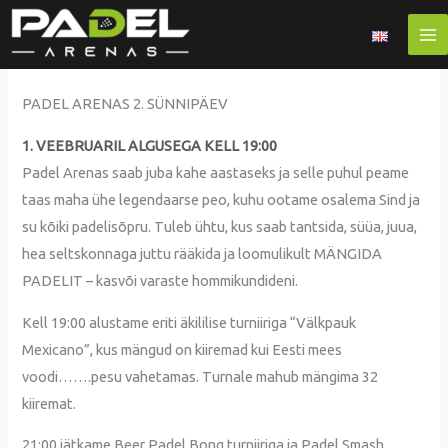
Skip
to
content
PADEL ARENAS 2. SÜNNIPÄEV
1. VEEBRUARIL ALGUSEGA KELL 19:00
Padel Arenas saab juba kahe aastaseks ja selle puhul peame
taas maha ühe legendaarse peo, kuhu ootame osalema Sind ja
su kõiki padelisõpru. Tuleb ühtu, kus saab tantsida, süüa, juua,
hea seltskonnaga juttu rääkida ja loomulikult MÄNGIDA
PADELIT – kasvõi varaste hommikundideni.
Kell 19:00 alustame eriti äkililise turniiriga “Välkpauk
Mexicano”, kus mängud on kiiremad kui Eesti mees
voodi…….pesu vahetamas. Turnale mahub mängima 32
kiiremat.
21:00 jätkame Beer Padel Bong turniiriga ja Padel Smash